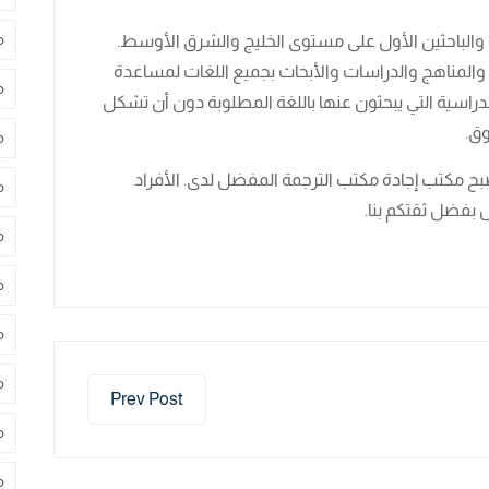
م
ة والباحثين الأول على مستوى الخليج والشرق الأوسط.
 والمناهج والدراسات والأبحاث بجميع اللغات لمساعدة
م
دراسية التي يبحثون عنها باللغة المطلوبة دون أن تشكل
وق.
م
صبح مكتب إجادة مكتب الترجمة المفضل لدى. الأفراد
م
 بفضل ثقتكم بنا.
م
م
م
م
Prev Post
م
م