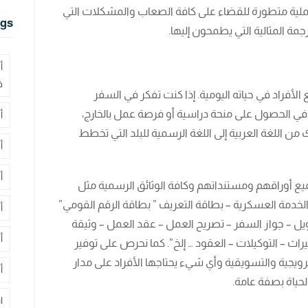
لية متطورة للقضاء على كافة الصعاب والمشكلات التي
gs
ة المثالية التي يطمحون إليها.
أ
ف
الأفراد في حياته اليومية. إذا كنت تفكر في السفر
غب في الحصول على منحة دراسية أو فرصة عمل بالخارج،
أ
 من اللغة العربية إلى اللغة الرسمية للبلد التي تخطط
أ
أ
جميع أوراقهم ومستنداتهم وكافة الوثائق الرسمية مثل
الخدمة العسكرية – بطاقة التعريف ” بطاقة الرقم القومي”
أ
لتمويل – جواز السفر – تصريح العمل – عقد العمل – وثيقة
أ
ميراث – التوكيلات – العقود … إلخ”. كما نحرص على توفير
ترويجية والتسويقية وأي شيء يحتاجها الأفراد على مدار
أ
لحياة بصفة عامة.
ا