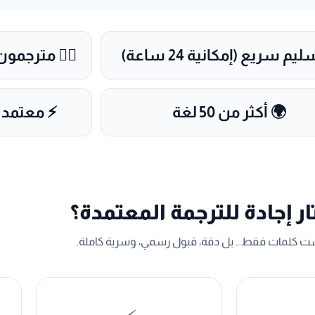
يم سريع (إمكانية 24 ساعة)
👨‍⚖️ مترجم
🌍 أكثر من 50 لغة
⚡ معتمد 
ار إجادة للترجمة المعتمدة؟
يست كلمات فقط… بل دقة، قبول رسمي، وسرية كاملة.