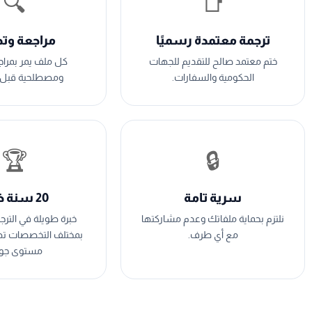
🔍
📑
ترجمة معتمدة رسميًا
مراجعة وت
ختم معتمد صالح للتقديم للجهات
كل ملف يمر بمراج
الحكومية والسفارات.
ومصطلحية قبل ا
🏆
🔒
سرية تامة
20 سنة خبرة
نلتزم بحماية ملفاتك وعدم مشاركتها
خبرة طويلة في الترج
مع أي طرف.
بمختلف التخصصات ت
مستوى جود