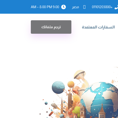
+01101203800
مصر
9:00 AM – 8:00 PM
السفارات المعتمدة
ترجم ملفاتك