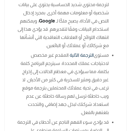
لترجمة محتوى شديد الحساسية يحتوي على بيانات
شخصية أو معلومات مهمة أخرى. بمجرد إدخال
النص في الأداة، يصبح ملكًا لـ
Google
، ويمكنهم
استخدام البيانات وفقًا لتقديرهم. قد يؤدي هذا إلى
انتهاك اللوائح أو العلاقات التعاقدية التي أنشأتها
مع شركائك أو عملائك أو البائعين.
مستوى
الترجمة الآلية
المقدم غير مخصص
لاحتياجات عملك المحددة. سيترجم البرنامج كلمة
بكلمة، مما سيؤدي في معظم الحالات إلى إخراج
غير دقيق ومثير للسخرية في كثير من الأحيان. لا
ترغب في تحية عملائك المحتملين بترجمة موقع
ويب خاطئة ترسل لهم رسالة خاطئة عن عدم
استعداد شركتك لبذل جهد إضافي والتحدث
بلغتهم بالفعل.
قد يؤدي سوء الفهم الناجم عن أخطاء في الترجمة
إلى الإضرار بمستويات السلامة وينطوي على