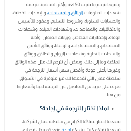
وغيرها نترجم ما يقرب 50 لغة وأكثر: لقد قمنا بترجمة
شهادات الدبلومات،
الوثائق والمسندات،
والإفادات الخطية،
والحسابات السنوية، وشروط التسليم، وعقود التأسيس
والاتفاقيات والمعاهدات، وشهادات الميلاد، وشهادات
الوفاة، وإخطارات المحاضر، وبيانات الضمان وأدلة
الاستخدام، والاستدعاءات، والوصايا، ووثائق التأمين
والسجلات التجارية وشهادات الزواج والطلاق ووثائق
الملكية وما إلى ذلك. ويمكن أن نترجم لك مثل هذه الوثائق
وغيرها بأعلى جودة وأفضل سعر، أسعار الترجمة في
سلطنة عمان التي نقدمها لك غير متوفرة في الأسواق.
تعرف على مزيد من التفاصيل عن الترجمة لدينا وأسعارها
من هنا.
لماذا تختار الترجمة في إجادة؟
يسعدنا اختيار عملائنا الكرام في سلطنة عمان لشركتنا،
تسعدنا ثقتكم كثيرًا بشركة
إجادة
ونعدكم ببذل قصارى