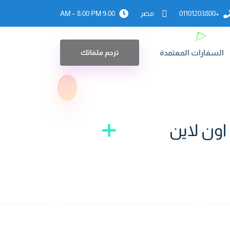
+01101203800
مصر
9:00 AM – 8:00 PM
السفارات المعتمدة
ترجم ملفاتك
ون لاين