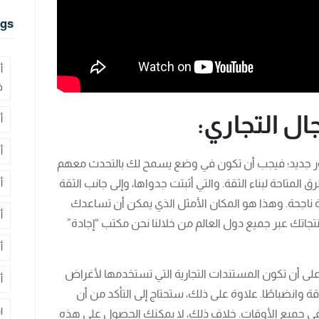
gs
أ
ف
ال التجاري:
أ
أ
ر جديد؛ فيجب أن تكون في وضع يسمح لك بالتحدث معهم
متاحة لبناء الثقة. والتي أثبتت جدواها، وإلى جانب الثقة
أ
ة ناجحة. وهذا هو المكان الأمثل الذي يمكن أن تساعدك
أ
اتك عبر جميع دول العالم من خلالنا نحن مكتب “إجادة”
أ
على أن تكون المستندات التجارية التي تستخدمها لأغراض
أ
 وانضباطًا. علاوة على ذلك، ستحتاج إلى التأكد من أن
ا
ي جميع الأوقات. خلاف ذلك، لا يمكنك الحصول على هذه