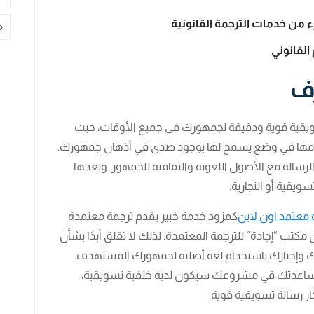
زء من خدمات الترجمة القانونية
م
 القانوني
رف
 تسويقية قوية ودقيقة لجمهورك في جميع الأوقات، حيث
 تقدمها في وضع يسمح لها بوجود صدى في أذهان جمهورك.
سالة مع الأصول اللغوية والثقافية للجمهور. وبعدها
ويقية أو التجارية.
معتمد اون لاين
كمزود خدمة خبير يقدم ترجمة معتمدة
ن مكتب “إجادة” للترجمة المعتمدة. لذلك لا تقلق أبدًا بشأن
يفك وإجبارك باستخدام لغة أصلية لجمهورك المستهدف.
لمساعدتك في مشروعك سيكون لديه خلفية تسويقية،
ر رسالة تسويقية قوية.