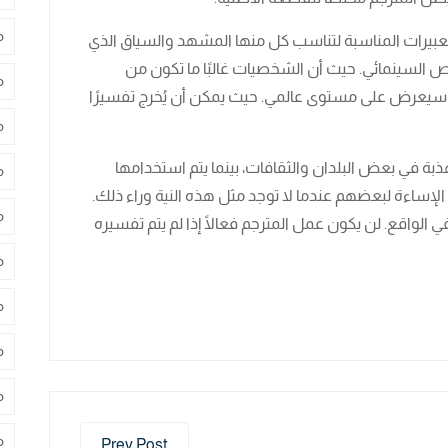
م
التعبيرات المناسبة لتناسب كل منها المشهد والسياق الذي
نص السينمائي. حيث أن الشخصيات غالبًا ما تكون من
م
لم سيعرض على مستوى عالمي. حيث يمكن أن يُخرج تفسيرًا
م
بة في بعض البلدان والثقافات، بينما يتم استخدامها
م
لإساءة لبعضهم عندما لا توجد مثل هذه النية وراء ذلك.
م
 الواقع. لن يكون عمل المترجم فعالًا إذا لم يتم تفسيره
م
م
م
م
م
Prev Post