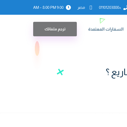
+01101203800
مصر
9:00 AM – 8:00 PM
السفارات المعتمدة
ترجم ملفاتك
ريع ؟