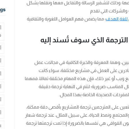
نوعها؛ وذلك لتشفير الرسالة والتفاعل معها ونقلها بشكل
gs
 والشركات التي تقدم
 للغة الهدف
؛ مما يضمن فهم العوامل اللغوية والثقافية
أ
ف
لترجمة الذي سوف تُسند إليه
أ
أ
ن، وهما: المعرفة والخبرة الكافية في مجالات عمل
ادرين على العمل في مشاريع مختلفة، سواء كانت
أ
 ويب أو غير ذلك، فإن هذه المهام مختلفة تمامًا، فمهما
ال المناسب ضرورية؛ لتتم في النهاية ترجمة دقيقة
أ
مفردات الصحيحة الخاصة بهذا المجال.
أ
يتعين على المترجمين ترجمة المشاريع بأقصى دقة ممكنة،
أ
لمجتمع ونمط الحياة، على سبيل المثال، عند ترجمة شعار
ون القوافي هي نفسها بالضرورة إذا تمت ترجمتها ترجمة
ا