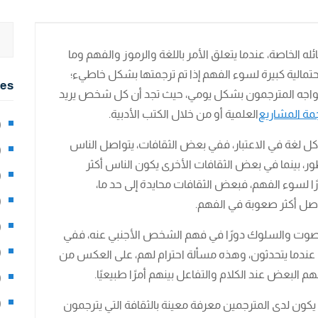
 الخاصة، عندما يتعلق الأمر باللغة والرموز والفهم وما
تمالية كبيرة لسوء الفهم إذا تم ترجمتها بشكل خاطيء؛
ies
خر يواجه المترجمون بشكل يومي، حيث تجد أن كل شخص يريد
مة المشاريع
العلمية أو من خلال الكتب الأدبية.
2)
ه كل لغة في الاعتبار، ففي بعض الثقافات، يتواصل الناس
0)
ر، بينما في بعض الثقافات الأخرى يكون الناس أكثر
1)
ا لسوء الفهم، فبعض الثقافات محايدة إلى حد ما،
8)
واصل أكثر صعوبة في الفهم.
3)
الصوت والسلوك دورًا في فهم الشخص الأجنبي عنه، ففي
5)
 عندما يتحدثون، وهذه مسألة احترام لهم، على العكس من
 البعض عند الكلام والتفاعل بينهم أمرًا طبيعيًا.
97)
8)
أن يكون لدى المترجمين معرفة معينة بالثقافة التي يترجمون