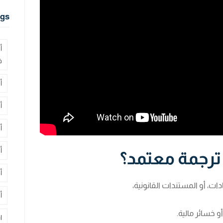
gs
أ
ف
أ
أ
أ
أ
 ترجمة معتمد؟
أ
ت، أو المستندات القانونية،
أ
 خسائر مالية.
ا