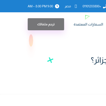
+01101203800
مصر
9:00 AM – 8:00 PM
السفارات المعتمدة
ترجم ملفاتك
ائر؟