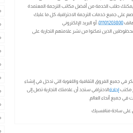
ة، يمكنك طلب الخدمة من أفضل مكاتب الترجمة المعتمدة
م
صم على جميع خدمات الترجمة الاحترافية، كل ما عليك
هاتف
01101203800
، أو البريد الإلكتروني
م
حظوظين الذين تمكنوا من نشر علامتهم التجارية على
م
م
م
م
ر في جميع الفروق الثقافية واللغوية التي تدخل في إنشاء
ع مكتب
إجادة
الاحترافي ستجد أن علامتك التجارية تصل إلى
م
ي جميع أنحاء العالم.
م
ول على ساحة منافسيك
م
م