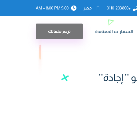
+01101203800
مصر
9:00 AM – 8:00 PM
السفارات المعتمدة
ترجم ملفاتك
’ إجادة’’