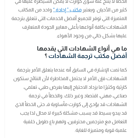
الخطأ لا ينتج عنه سوى كوارث لا يمكن السيطرة عليها في
كثير من الأحيان. ويعتبر
مكتب ” إجادة “
واحد من المكاتب
المتميزة التي توفر للجميع أفضل الخدمات التي تتعلق بترجمة
الشهادات بكافة أنواعها بأعلى معايير الجودة المتعارف
عليها بشكل خالي من وجود الأهواء.
ما هي أنواع الشهادات التي يقدمها
أفضل مكتب ترجمة الشهادات
؟
كما تمت الإشارة في السابق أنه عندما يتعلق الأمر بترجمة
الشهادات فإن الأمر لا يحتمل المخاطرة لأن النتائج ستكون
كارثية وكثيرًا ما يزداد الاحتياج إليها بغرض طبي، تعلمي،
صناعي، مهني، اقتصاد وغير ذلك. والخطأ في ترجمة
الشهادات قد يؤدي إلى كوارث مأساوية فـ حتى الخطأ الذي
قد يبدو بسيط قد يسبب مشكلة كبيرة لا محال لذا يجب
التعامل مع مترجمين محترفين، ولهم باع طويل خلفية
علمية قوية ومتميزة للغاية.