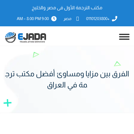
مكتب الترجمة الأول فى مصر والخليج
+01101203800
مصر
9:00 AM – 8:00 PM
الفرق بين مزايا ومساوئ أفضل مكتب ترج
مة في العراق