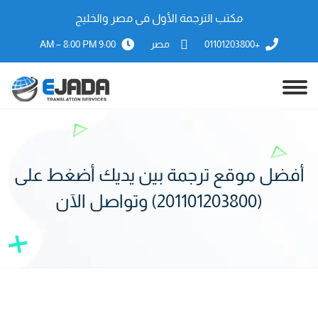
مكتب الترجمة الأول فى مصر والخليج
+01101203800
مصر
9:00 AM – 8:00 PM
أفضل موقع ترجمة بين يديك أضغط على
(201101203800) وتواصل الآن