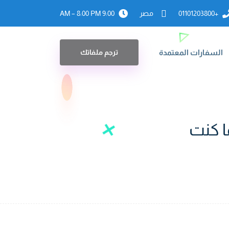
+01101203800
مصر
9:00 AM – 8:00 PM
السفارات المعتمدة
ترجم ملفاتك
ما كنت