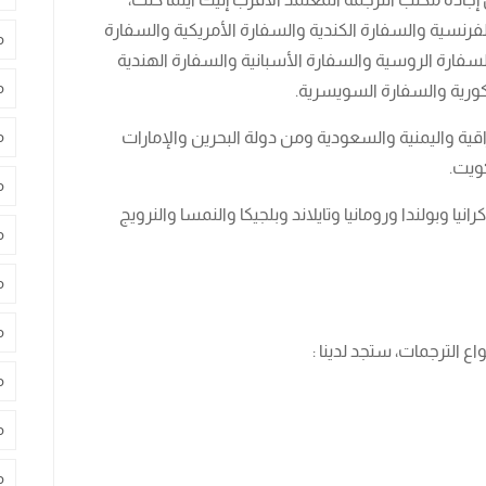
لفرنسية والسفارة الكندية والسفارة الأمريكية والسفارة
م
والسفارة الروسية والسفارة الأسبانية والسفارة الهندية
م
لكورية والسفارة السويسرية.
قية واليمنية والسعودية ومن دولة البحرين والإمارات
م
ويت.
م
ا وبولندا ورومانيا وتايلاند وبلجيكا والنمسا والنرويج
م
م
م
 الترجمات، ستجد لدينا :
م
م
م