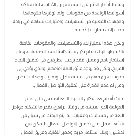
ومحط أنظار الكثير من المستثمرين الأجانب، لما تمتلكه
أسواقها الواعدة من مقومات، ولما توفرها حكوماتها،
والجهات المعنية من تسهيلات وامتيازات تساهم في زيادة
جذب الاستثمارات الأجنبية.
ولكن هذه الامتيازات، والتسهيلات، والمقومات الخاصة
بالأسواق الواعدة لم تكن سببًا كافيًا لعقد الصفقات، وبناء
استثمار ناجح ومميز، فقد يرغب الطرفين في تحقيق النجاح
المربح، ولكن قد يوجد عائق اللغة أمامهم، والذي يؤدي إلى
حدوث سوء فهم في عملية تبادل، وتقارب وجهات النظر،
ومن ثم عدم القدرة على تحقيق التواصل الفعال.
حيث أنه لم تعد مكان للحدود الجغرافية في ظل عصر
العولمة الذي نعيشه في وقتنا الراهن، بقدر ما تشكله حواجز
اللغة من مسافات وعقبات، لذا يتم البحث عن سبل من
شأنها تعمل على تحقيق التواصل الفعال للتمكن من
تدشين، وبناء استثمار مربح ومميز للغاية، وفريق العمل