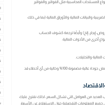
ع المستندات المحاسبية مثل الفواتير والفواتير
ا
بية والبيانات المالية والأوراق المالية (بما في ذلك
ت
ت
وض، إيجار، إلخ) وأيضًا ترجمة كشوف الحساب
اع أخرى من الأدوات المالية.
ت
ت
المالية والتحليلات.
ت
وبسبب خبرائنا في الترجمة يحصل عملائنا على ضمان جودة عالية مضمونة 100% وخالية من أي أخطاء قد
ت
ت
الاقتصاد
ت
 العديد من العوامل التي تشكل السعر، لذلك نقترح عليك
س
جميع المعلومات التفصيلية حول الاستعلام عن الأسعار