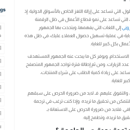
gs
 التي تساعد على إزالة اللغز الخاص بالأسواق الدولية. إذ
، التي تساعد على نمو قطاع الأعمال في ظل الرقمنة
وني
إلى اللغات التي يفهمها، ويتحدث بها الجمهور
أ
اية في عملية تسهيل حصول العملاء عليك، في ظل هذه
ف
مال بكل كبير للغاية.
أ
 الاستخدام، ويوفر كل ما يبحث عنه الجمهور المستهدف
أ
عدد الزيارات. ومن ثم إطالة فترة تواجد الجمهور المتصفح
ساعد على زيادة كمية الطلب على شراء المنتجات،
أ
ر للغاية.
أ
ك، والتفوق عليهم. فـ لابد من ضرورة الحرص على سبقهم
أ
تتمكن من تحقيق ما تريده. وإذا كنت ترغب في ترجمة
افي. فلابد من ضرورة الحرص على الاستعانة بـ
أ
يق ما تريده، وتطمح إليه.
ا