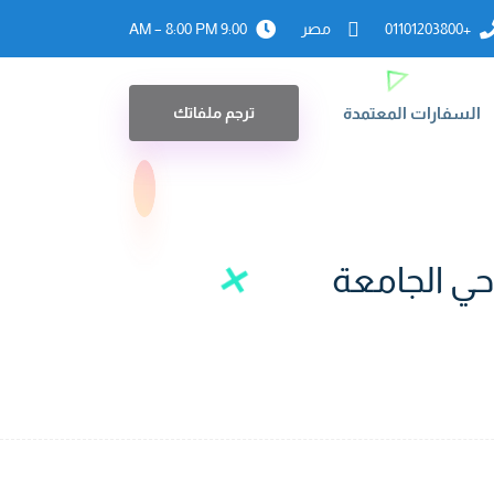
+01101203800
مصر
9:00 AM – 8:00 PM
السفارات المعتمدة
ترجم ملفاتك
حي الجامعة