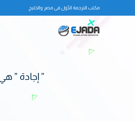
مكتب الترجمة الأول فى مصر والخليج
” إجادة ” ه