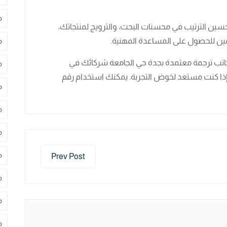
م
سين الترتيب في محسنات البحث، والترويج لمنتجاتك،
ين للحصول على المساعدة المهنية.
م
اتب ترجمة معتمدة بجدة حي الجامعة شركائك في
م
، فإذا كنت مستعد لخوض التجربة. يمكنك استخدام رقم
م
م
م
م
Prev Post
م
م
م