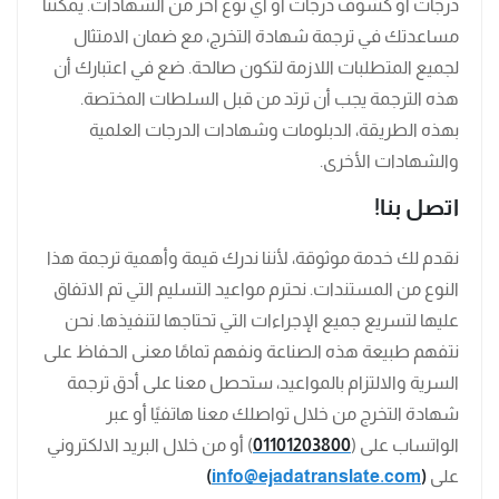
درجات أو كشوف درجات أو أي نوع آخر من الشهادات. يمكننا
مساعدتك في ترجمة شهادة التخرج، مع ضمان الامتثال
لجميع المتطلبات اللازمة لتكون صالحة. ضع في اعتبارك أن
هذه الترجمة يجب أن ترتد من قبل السلطات المختصة.
بهذه الطريقة، الدبلومات وشهادات الدرجات العلمية
والشهادات الأخرى.
اتصل بنا!
نقدم لك خدمة موثوقة، لأننا ندرك قيمة وأهمية ترجمة هذا
النوع من المستندات. نحترم مواعيد التسليم التي تم الاتفاق
عليها لتسريع جميع الإجراءات التي تحتاجها لتنفيذها. نحن
نتفهم طبيعة هذه الصناعة ونفهم تمامًا معنى الحفاظ على
السرية والالتزام بالمواعيد، ستحصل معنا على أدق ترجمة
شهادة التخرج من خلال تواصلك معنا هاتفيًا أو عبر
الواتساب على (
01101203800
) أو من خلال البريد الالكتروني
على
(
info@ejadatranslate.com
)