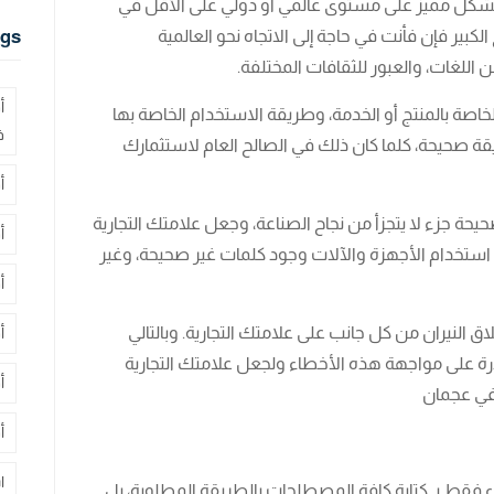
ة بشكل مميز على مستوى عالمي أو دولي على الأقل في
لكبير فإن فأنت في حاجة إلى الاتجاه نحو العالمية
gs
للغات، والعبور للثقافات المختلفة.
أ
اصة بالمنتج أو الخدمة، وطريقة الاستخدام الخاصة بها
ف
قة صحيحة، كلما كان ذلك في الصالح العام لاستثمارك
أ
يحة جزء لا يتجزأ من نجاح الصناعة، وجعل علامتك التجارية
أ
لة استخدام الأجهزة والآلات وجود كلمات غير صحيحة، وغير
أ
 النيران من كل جانب على علامتك التجارية. وبالتالي
أ
رة على مواجهة هذه الأخطاء ولجعل علامتك التجارية
أ
في عجمان
أ
ا
اء فقط بـ كتابة كافة المصطلحات بالطريقة المطلوبة، بل