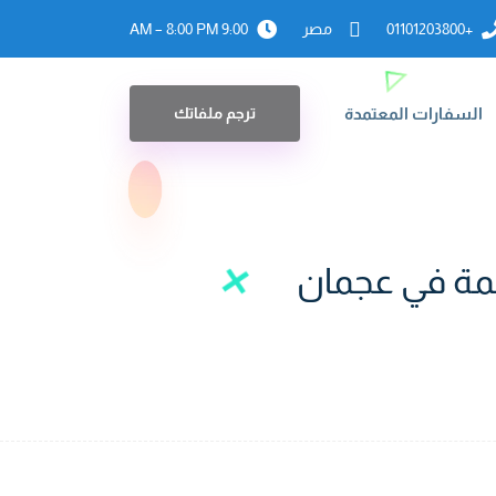
+01101203800
مصر
9:00 AM – 8:00 PM
السفارات المعتمدة
ترجم ملفاتك
جمة في عجمان