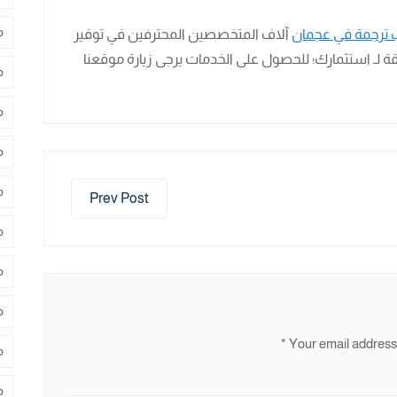
م
 ترجمة في عجمان
آلاف المتخصصين المحترفين في توفير
قة لـ استثمارك؛ للحصول على الخدمات يرجى زيارة موقعنا
م
م
م
م
Prev Post
م
م
م
*
Your email address 
م
م