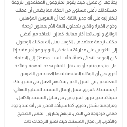
يحتاجها أي عميل. حيث يقوم المترجمون المعتمدون بترجمة
مستنداتك بأعلى مستوى من الدقة، مما يضمن أن عملك
يُنظر إليه على أنه جدير بالثقة، كما أن اللغويين المؤهلين
وذوي الخبرة والذين يتحدثون اللغة الأم يجعلون ترجمة
الوثائق والوسائط أكثر فعالية. كما إن التعاقد مع أفضل
مكتب ترجمة معتمد في الكويت يعني أنه يمكنك الوصول
إلى اللغويين على مدار 24 ساعة في اليوم؛ وهو أمر مفيد إذا
كان الموعد النهائي ضيقًا، فأنت لست مضطرًا إلى الاعتماد
على مترجم منفرد أو مستقل للقيام بهذه المهمة. وفائدة
أخرى هي أن الوكالة المختصة لديها العديد من اللغويين
المعتمدين في المنزل الذين يمكنهم العمل في مشروعك
أو مستندك كفريق. فقبل إرسال المستند للتسليم النهائي؛
سيتأكد مدير فريق المترجمين من تحليل المستند بالكامل،
ومراجعته بشكل دقيق. كما سيتأكد المحرر من أنه عند وجود
معاني مزدوجة في النص، فإنهم يختارون المعنى الصحيح
والأقرب إلى مجال المستند، حيث تعتبر الترجمات ذات