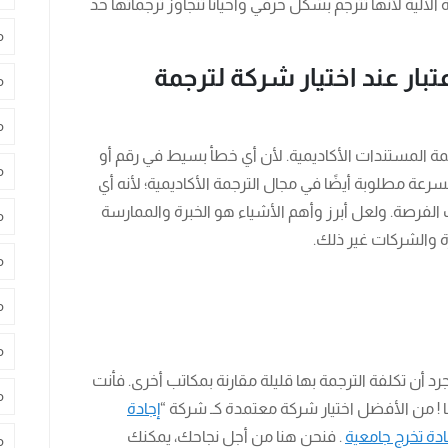
 الآلية لأنها تترجم بشكل حرفي وأحيانًا تتجاوز ترجماتها حد
م
بار عند اختيار شركة لترجمة
م
م
جمة المستندات الأكاديمية. لأن أي خطأ بسيط في رقم أو
م
سرعة مطلوبة أيضًا في مجال الترجمة الأكاديمية؛ لأنه أي
لفرصة. ولعل أبرز وأهم الأشياء هو الخبرة والممارسة
م
 والشركات غير ذلك.
م
م
م
جرد أن تكلفة الترجمة بها قليلة مقارنة بمكاتب أخرى. فأنت
م
 ! من الأفضل اختيار شركة معتمدة كـ شركة “
إجادة
ة تخرج جامعية
. فنحن هنا من أجل نجاحك، يمكنك
م