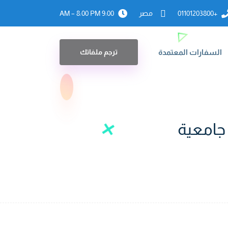
+01101203800
مصر
9:00 AM – 8:00 PM
السفارات المعتمدة
ترجم ملفاتك
جامعية