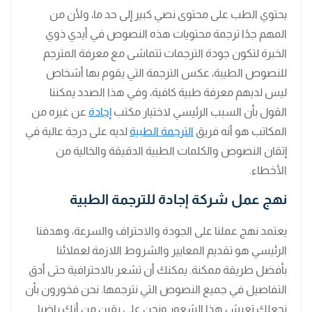
يحتوي الطب على محتوى نصي كبير إلى حد ما، ولأن من
المهم جدًا ترجمة محتويات هذه النصوص في أيدي ذوي
الخبرة لتكون جودة الترجمات تتماشى مع معرفة المترجم
للنصوص الطيبة، عكس الترجمة التي يقوم بها أشخاص
ليس لديهم معرفة طبية كافية، وفي هذا الصدد يمكننا
القول بأن السبب الرئيسي لاختيار مكتب
إجادة
عن غيره من
المكاتب هو أنه فريق
الترجمة الطبية
لديه على درجة عالية في
إتقان النصوص والكلمات الطبية الدقيقة والخالية من
الأخطاء.
نهج عمل شركة إجادة للترجمة الطبية
يعتمد نهج عملنا على الجودة والاحتراف والسرعة، وهدفنا
الرئيسي هو تقديم المعايير والشروط اللازمة لعملائنا
بأفضل طريقة ممكنة. يمكنك أن تشعر بالاحترافية حتى أدق
التفاصيل في جميع النصوص التي نترجمها. نحن فخورون بأن
نجعلك تعيش هذا الشعور ونحن على يقين من أنك راضيا