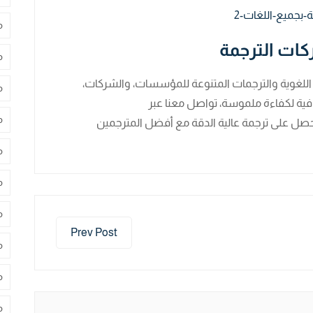
م
ات الترجمة
م
للغوية والترجمات المتنوعة للمؤسسات، والشركات،
م
فية لكفاءة ملموسة، تواصل معنا عبر
م
حصل على ترجمة عالية الدقة مع أفضل المترجمين
م
م
م
Prev Post
م
م
م