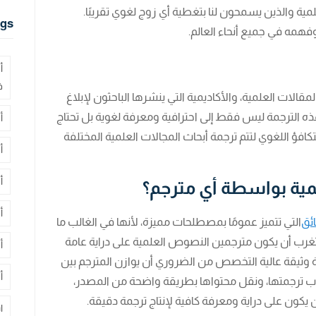
مية والذين يسمحون لنا بتغطية أي زوج لغوي تقريبًا.
gs
فهمه في جميع أنحاء العالم.
أ
ف
الات العلمية، والأكاديمية التي ينشرها الباحثون لإبلاغ
ج هذه الترجمة ليس فقط إلى احترافية ومعرفة لغوية بل تحتاج
أ
كافؤ اللغوي لتتم ترجمة أبحاث المجالات العلمية المختلفة
أ
أ
مية بواسطة أي مترجم؟
أ
ائق
التي تتميز عمومًا بمصطلحات مميزة، لأنها في الغالب ما
ب أن يكون مترجمين النصوص العلمية على دراية عامة
أ
 وثيقة عالية التخصص من الضروري أن يوازن المترجم بين
أ
وب ترجمتها، ونقل محتواها بطريقة واضحة من المصدر،
ن يكون على دراية ومعرفة كافية لإنتاج ترجمة دقيقة.
ا