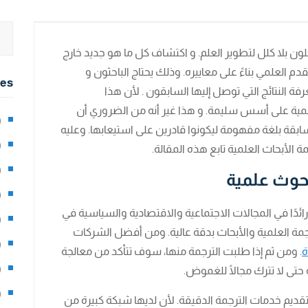
 بلا كلل لتطوير العلم. و اكتشاف كل ما هو جديد خارج
 العلمي بناءً على معاييره. وذلك يحتاج الباحثون و
ies
فة النتائج التي توصل إليها السابقون . لأن هذا
لمية على أسس سليمة. و هذا غير أنه من الضروري أن
2)
سابقة بلغة مفهومة ليكونوا قادرين على استيعابها. وعليه
0)
الأبحاث العلمية تابع هذه المقالة.
1)
حوث علمية
8)
ائدًا في المجالات الاجتماعية والاقتصادية والسياسية في
3)
ترجمة العلمية والأبحاث بدقة عالية. ومن أفضل الشركات
5)
ة
. ومن ثم إذا طلبت الترجمة منها، سوف تتأكد من معالجة
97)
حتى لا تترك مجالًا للغموض.
8)
ديم خدمات الترجمة الدقيقة. لأن لديها شبكة كبيرة من