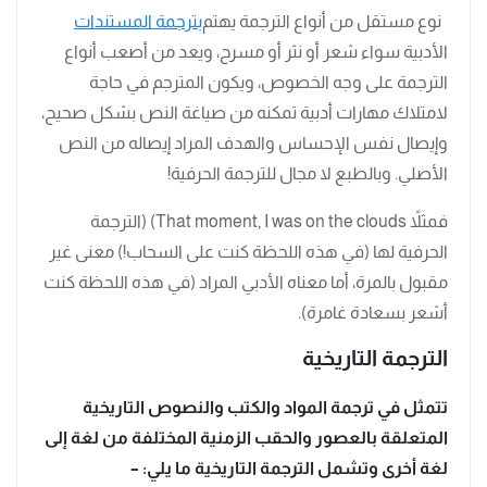
نوع مستقل من أنواع الترجمة يهتم
بترجمة المستندات
الأدبية سواء شعر أو نثر أو مسرح، ويعد من أصعب أنواع
الترجمة على وجه الخصوص، ويكون المترجم في حاجة
لامتلاك مهارات أدبية تمكنه من صياغة النص بشكل صحيح،
وإيصال نفس الإحساس والهدف المراد إيصاله من النص
الأصلي. وبالطبع لا مجال للترجمة الحرفية!
فمثلاً That moment, I was on the clouds) (الترجمة
الحرفية لها (في هذه اللحظة كنت على السحاب!) معنى غير
مقبول بالمرة، أما معناه الأدبي المراد (في هذه اللحظة كنت
أشعر بسعادة غامرة).
الترجمة التاريخية
تتمثل في ترجمة المواد والكتب والنصوص التاريخية
المتعلقة بالعصور والحقب الزمنية المختلفة من لغة إلى
لغة أخرى وتشمل الترجمة التاريخية ما يلي: –