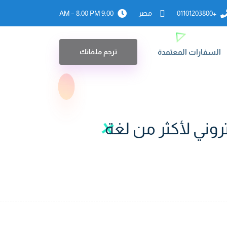
+01101203800
مصر
9:00 AM – 8:00 PM
السفارات المعتمدة
ترجم ملفاتك
تروني لأكثر من لغة