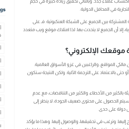
اكتساب عملاء جدد. وبالتالي تحقيق زيادة كبيرة في حجم
تجارية في المحافل الدولية.
gs
ة المشتركة بين الجميع على الشبكة العنكبوتية. فـ على
أ
ية، إلا أن الجميع لا يتحدث بها. لذا امتلاك موقع ويب متعدد
ف
أ
موقعك الإلكتروني؟
أ
ن مالكي المواقع، والراغبين في غزو الأسواق العالمية.
و حتى بالاعتماد على الترجمة الآلية. ولكن النتيجة ستكون
أ
أ
ة بالكثير من الأخطاء، والكثير من التناقضات، مع عدم
أ
سيتم الحصول على محتوى ضعيف الجودة، لا ينظر إلى
كل دولة على حدى.
أ
ليها. وترغب في تحقيقها، والوصول إليها. وهذا ما يؤكد
ا