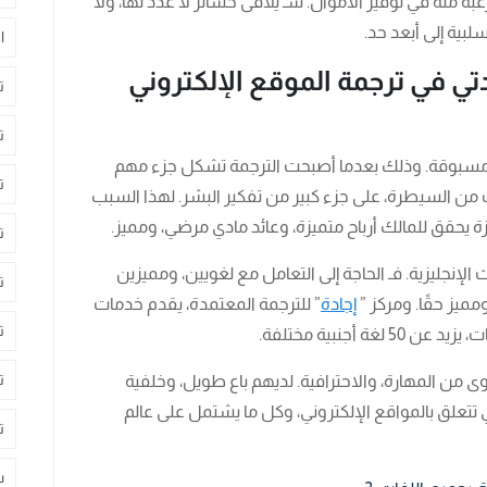
ة منه في توفير الأموال. سـ يلاقى خسائر لا عدد لها، ولا
بية إلى أبعد حد.
ا
في ترجمة الموقع الإلكتروني
ت
ت
ر مسبوقة. وذلك بعدما أصبحت الترجمة تشكل جزء مهم
ت
كنت من السيطرة، على جزء كبير من تفكير البشر. لهذا السبب
ة يحقق للمالك أرباح متميزة، وعائد مادي مرضي، ومميز.
ت
الإنجليزية. فـ الحاجة إلى التعامل مع لغويين، ومميزين
ت
مميز حقًا. ومركز ”
إجادة
” للترجمة المعتمدة، يقدم خدمات
ت
ة أجنبية مختلفة.
ت
 من المهارة، والاحترافية. لديهم باع طويل، وخلفية
ي تتعلق بالمواقع الإلكتروني، وكل ما يشتمل على عالم
ت
س