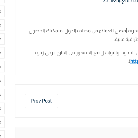
م
م
ير تجربة أفضل للعملاء في مختلف الدول. فيمكنك الحصول
م
لحدود، والتواصل مع الجمهور في الخارج. يرجى زيارة
م
).
htt
م
م
م
Prev Post
م
م
م