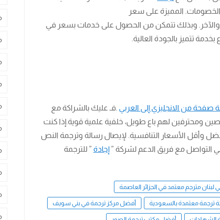
لخصومات. المميزة على سعر
م
 والآخر. وبذلك تتمكن من الحصول على خدمات بسعر في
خدمة تتميز بالجودة العالية.
م
م
م
م
 صفحة من الانجليزي إلى العربي
.فـ عليك بالشراكة مع
ين ومحترفين لهم باع طويل، خلفية علمية قوية.إذا كنت
م
ضل وأقل الأسعار التنافسية. لإيصال رسالة وترجمة النص
ا في التواصل مع فريق الدعم لشركة ”
إجادة
” للترجمة
م
م
 لبنان مترجم معتمد في الجزائر العاصمة
م
ترجمة معتمدة بالسعودية
أفضل مركز ترجمة في بني سويف
م
 الشهادات
أفضل مكتب ترجمة الصور