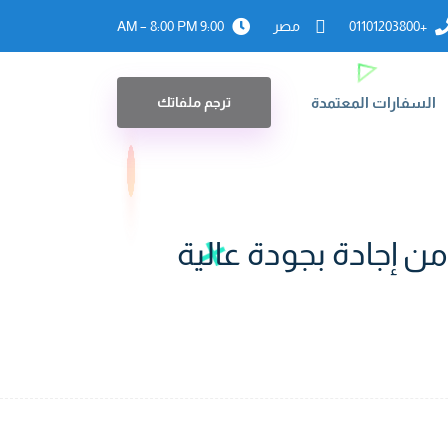
+01101203800
مصر
9:00 AM – 8:00 PM
السفارات المعتمدة
ترجم ملفاتك
ن إجادة بجودة عالية