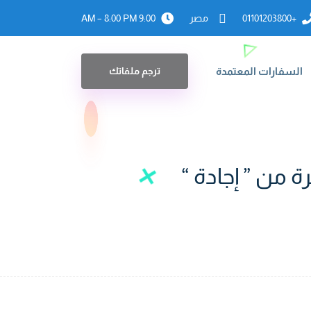
+01101203800
مصر
9:00 AM – 8:00 PM
السفارات المعتمدة
ترجم ملفاتك
ة من ” إجادة “