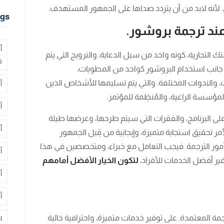
 لأنه لابد من أن يتردد صداها على الجمهور المستهدف.
gs
 عند ترجمة بروشور.
أ
تك التجارية، كونه واحد من سبل الدعاية، والترويج التي يتم
ف
لى جانب استخدام البروشور كواحد من المطويات،
 والندوات المختلفة. والتي يتم تسليمها للأشخاص الذين
أ
لمؤسسة الراعية، والمُنظِمة للمؤتمر.
أ
لى البرنامج، والفقرات التي سيتم طرحها، وعرضها طيلة
أ
مر تحقيق استجابة متميزة، وإيجابية من قِبل الجمهور
 الترجمة. فيجب التعامل مع خبراء، ومتخصصين في هذا
أ
وفير أفضل الخدمات للأفراد،
لتكون الخيار الأفضل أمامهم
أ
أ
ة المعتمدة. على توفير خدمات متميزة، واحترافية خالية
ا