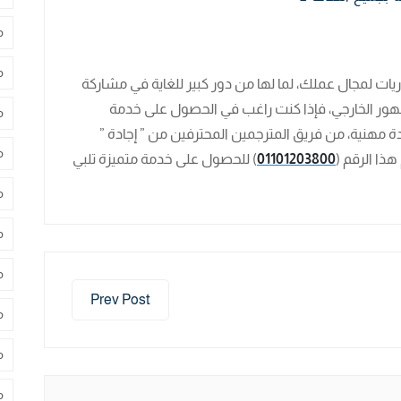
م
م
ريات لمجال عملك، لما لها من دور كبير للغاية في مشاركة
هور الخارجي، فإذا كنت راغب في الحصول على خدمة
م
دة مهنية، من فريق المترجمين المحترفين من ” إجادة ”
م
ذا الرقم (
01101203800
) للحصول على خدمة متميزة تلبي
م
م
م
Prev Post
م
م
م