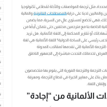
محددة، مثل ترجمة المواصفات والأدلة لقطاعي تكنولوجيا
ا
والماليين لدينا على دراية
بالمصطلحات القانونية
والمالية
ت
إلى ذلك، فهي تخضع لمستوى عالٍ من السرية، مما يضمن
مانية الخاصة بنا مع مترجمين محلفين حتى نتمكن أيضًا من
ت
اتك أو تقارير المحكمة إلى اللغة الألمانية. هل تريد
 ولاعب رئيسي على الساحة الدولية؟ اللغة الألمانية هي لغة
ت
ترجمة الألمانية التي نقدمها لمقالات المدونة
ت
ع العرض لخدماتك التحدث مباشرة إلى الجمهور الناطق
ت
ات الترجمة والترجمة الفورية التي يقوم بها متخصصون
ت
 بناءً على معايير الخبرة في قطاع الترجمة، ومعرفة
ت
إتقان اللغة.
 الألمانية من “إجادة”
ت
س