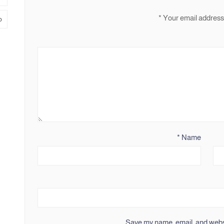
*
Your email address 
م
*
Name
Save my name, email, and websit