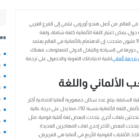
ًا في العالم. من أصل هندو أوروبي، تنتمي إلى الفرع الغربي
 دول، يمكن اعتبار اللغة الألمانية كلغة شاملة، ولغة
ies
قياسية للهجات المختلفة، ولديها ما يقرب من 100 مليون متحدث. إن الاهتمام بالألمانية في العالم يعتمد
لى دورها في السياحة والتبادل الدولي للمعلومات. فهناك
2)
ترجمة ألماني
لتلبية احتياجاتك اللغوية والحصول على ترجمة
0)
1)
 الألماني واللغة
8)
3)
ة السابقة، يبلغ عدد سكان جمهورية ألمانيا الاتحادية أكثر
من 80 مليون نسمة في 16 ولاية. يتحدث غالبية الألمان اللغة الألمانية بنسبة 92٪، مما يدل على درجة عالية
5)
نس اللغوي. لا يزال هناك 8٪ من المتحدثين بلغات أخرى. يتحدث البعض لغة أقلية قومية، مثل
97)
ينما يتحدث البعض الآخر إحدى لغات المهاجرين العديدة
8)
 ذلك). الأقليات القومية الأربع في ألمانيا هي الفريزيان،