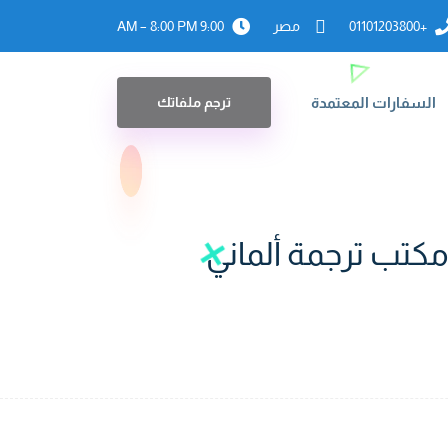
+01101203800
مصر
9:00 AM – 8:00 PM
السفارات المعتمدة
ترجم ملفاتك
تب ترجمة ألماني