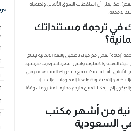
الغجر). هذا يعني أن استقطاب السوق الألماني وتضمينه
gs
ك لا محالة.
 في ترجمة مستنداتك
أ
انية؟
ف
أ
مة “إجادة” تعمل مع خبراء ناطقين باللغة الألمانية لإنتاج
أ
حيث اللهجة والأسلوب واختيار المفردات. يعرف مترجمونا
مهور الألماني، بأساليب تتكيف مع جمهورك المستهدف وفي
أ
الرياضة، والتغذية، وتكنولوجيا المعلومات، والسيارات،
لديكور، إلخ… يمكننا تعيين مترجم محترف لمشروعك وفقًا
أ
أ
مانية من أشهر مكتب
أ
في السعودية
ا