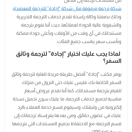
من مستندات ترجمة إلى أفضل
شركة ترجمة مرموقة مثل شركة “إجادة” للترجمة المعتمدة
،
وذلك بصفتنا وكالة راسخة تقدم خدمات الترجمة التحريرية
والشفوية عالية الجودة لعملائها، حيث أننا نقوم بترجمة
مستنداتك في أي وقت من الأوقات وبأعلى جودة ممكنة
وبأنسب سعر يناسب جميع الفئات.
لماذا يجب عليك اختيار “إجادة” لترجمة وثائق
السفر؟
يوفر مكتب “إجادة” أفضل طريقة مريحة للغاية لترجمة وثائق
السفر الخاصة بك، فليس عليك حتى النزول من منزلك
للقيام بترجمة مستنداتك، كما أننا نقدم عروض أسعار
مناسبة لجميع خدمات الترجمة، ما عليك سوى تحميل نسخة
إلكترونية من وثيقتك، وسيقوم قسم خدمة العملاء بالرد
عليك في غضون دقائق، ومن بعدها يتم إسناد ترجماتك إلى
قسم الترجمة؛ مع الاحتفاظ بجميع المستندات التي نترجمها
بسرية تامة 100٪.