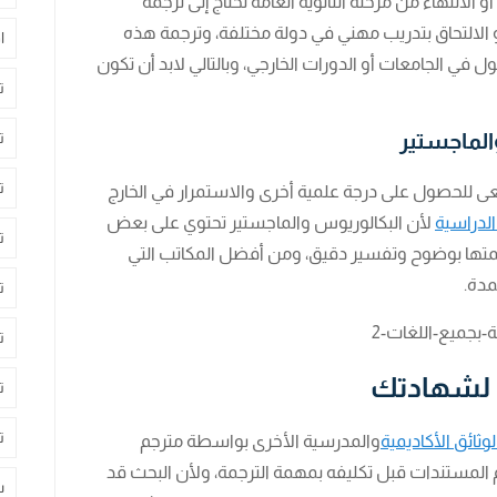
 الانتهاء من مرحلة الثانوية العامة تحتاج إلى ترجمة
و الالتحاق بتدريب مهني في دولة مختلفة، وترجمة هذه
ا
ول في الجامعات أو الدورات الخارجي، وبالتالي لابد أن تكون
ت
الماجستير
ت
ت
ى للحصول على درجة علمية أخرى والاستمرار في الخارج
لدراسية
لأن البكالوريوس والماجستير تحتوي على بعض
ت
متها بوضوح وتفسير دقيق، ومن أفضل المكاتب التي
مدة.
ت
ت
ب لشهادتك
ت
ت
ائق الأكاديمية
والمدرسية الأخرى بواسطة مترجم
جم المستندات قبل تكليفه بمهمة الترجمة، ولأن البحث قد
س