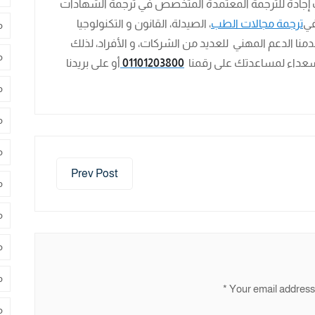
 إجادة للترجمة المعتمدة المتخصص في ترجمة الشهادات
ترجمة مجالات الطب
، الصيدلة، القانون و التكنولوجيا
م
منا الدعم المهني للعديد من الشركات، و الأفراد، لذلك
م
ن سعداء لمساعدتك على رقمنا
01101203800
أو على بريدنا
م
م
م
Prev Post
م
م
م
م
*
Your email address 
م