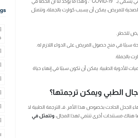
 يؤكد لنا أن الخطأ في
 الصحية للمريض، يمكن أن يسبب كوارث بالجملة، وتتمثل
gs
أ
ريض للخطر.
ف
حة سببًا في منح حصول المريض على الدواء اللازم له.
أ
ث بالجملة.
أ
ت للأدوية الطبية. يمكن أن تكون سببًا في إنهاء حياة
أ
مجال الطبي ويمكن ترجمتها؟
أ
 الجدل الحادث بخصوص هذا الأمر. فـ الترجمة الطبية لا
أ
ا هناك مستندات أخرى تنتمي لهذا المجال،
وتتمثل في
أ
ا