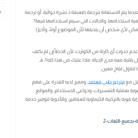
م
ندما يتم الاستعانة بترجمة ضعيفة لـ نشرة دوائية، أو ترجمة
فية استخدامها، والحالات التي سيتم استخدامها فيها؟،
مكن لأي شخص أن يتخيلها لأن الموضوع أولًا، وأخيرًا
دم حدوث أي كارثة من الكوارث، لأن الخطأ إن لم يكلف
باقية معه مدى الحياة. ماذا عليك من هذا كله؟، فـ
لتناول لقاح معين.
مل مع
مترجم طبي معتمد
، ومميز لديه القدرة على فهم
وية بعملية التفسيرات، ودواعي الاستخدام، والموانع
ية قوية بالتركيبة الكيماوية للعقاقير، والأدوية لتوفير خدمة