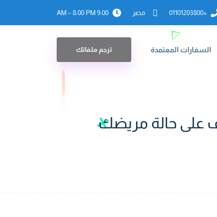
+01101203800
مصر
9:00 AM – 8:00 PM
السفارات المعتمدة
ترجم ملفاتك
عرف على حالة مريضك