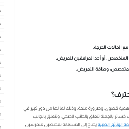
م
م
م
ع الحالات الحرجة.
م
 المتخصص. أو أحد المرافقين للمريض.
م
 المتخصص، وطاقة التمريض.
م
م
حترف؟
م
أهمية قصوى، وضرورة ملحة. وذلك لما لها من دور كبير في
م
 خسائر بالجملة تتعلق بالجانب الصحي، وتتعلق بالجانب
مة الوثائق الطبية
يحتاج إلى الاستعانة بمختصين متمرسين
م