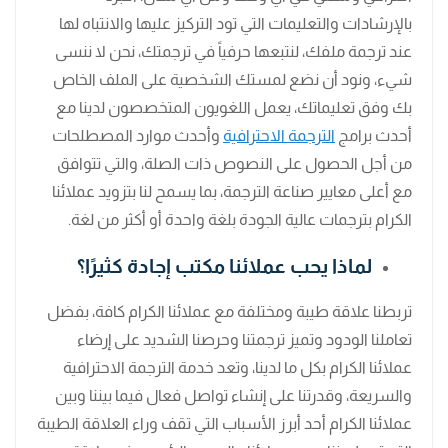
بالإرشادات والتعليمات التي تود التركيز عليها والانتباه لها
عند ترجمة ملفك، لنتبعها حرفياً في ترجمتك، نحن لا ننسى
شيء، ونود أن نضع لمستك الشخصية على الملف الخاص
بك وفق تعليماتك، يعمل اللغويون المتخصصون لدينا مع
أحدث برامج
الترجمة الاحترافية
وأحدث موارد المصطلحات
من أجل الحصول على النصوص ذات الصلة، والتي تتوافق
مع أعلى معايير صناعة الترجمة، بما يسمح لنا بتزويد عملائنا
الكرام بترجمات عالية الجودة بلغة واحدة أو أكثر من لغة.
لماذا يحب عملائنا مكتب إجادة كثيرًا؟
تربطنا علاقة طيبة ومختلفة مع عملائنا الكرام كافة، بفضل
تعاملنا الودود وتميز ترجمتنا وحرصنا الشديد على إرضاء
عملائنا الكرام بكل ما لدينا، وتعد خدمة الترجمة الاحترافية
والسريعة، وقدرتنا على إنشاء تواصل فعال فيما بيننا وبين
عملائنا الكرام أحد أبرز الأسباب التي تقف وراء العلاقة الطيبة