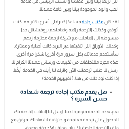
التي تربط بيننا وبين عملائنا والسبب الرئيسي في علاقة
الحب والود الموجودة بيننا وبين كافة عملائنا.
لقد كان
مكتب إجادة
مساعدًا كبيرة لي أسرع بكثير مما كنت
أتوقع، وكذلك الترجمة رائعه وتعاملهم بروفيشنال جدا
مبسوطه اني اتعاملت مع شركة ترجمة محترمة زيهم.
وكذلك الأوراق التي تلقيتها عبر البريد كانت أصلية وممتازة.
سأستخدم خدماتك بكل سرور مرة أخرى! شكرا مرة أخرى.
هذه مجرد مقتطفات من تقييمات ورسائل عملائنا الكرام لنا.
ارسل لنا طلب ترجمتك الآن واترك لنا رأيك في الخدمة أيضًا.
إذا كنت تود ذلك من هنا. ( تقيييييم الخدمة)
هل يقدم مكتب إجادة ترجمة شهادة
حسن السيرة ؟
نعم، هذه الخدمة متوفرة لدينا. ارسل لنا البيانات الخاصة بك
للحصول على ترجمة معتمدة واحترافية لشهادتك. مرفق مع
ملف الترجمة الخاصة بك بيان موثق يؤكد دقة وصدق