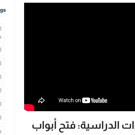
gs
أ
ف
أ
أ
أ
أ
أ
أ
ت الدراسية: فتح أبواب
ا