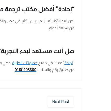
“إجادة” أفضل مكتب ترجمة م
نحن نعد الأكثر تمييزًا من بين الكثير في مصر والخ
من سبعة أعوام.
هل أنت مستعد لبدء التجربة؟
“
اجادة
” معك في جميع
خطواتك الطبية
، وهي مع
عن طريق رقم واتساب (
01101203800
)
Next Post