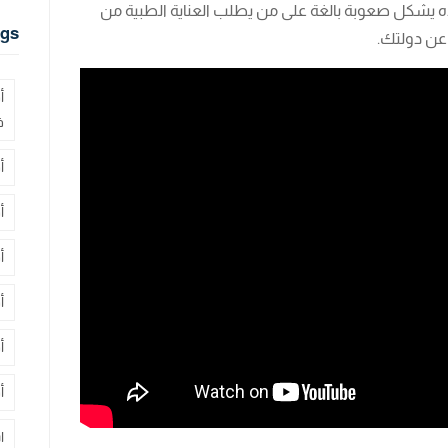
ه يشكل صعوبة بالغة على من يطلب العناية الطبية من
gs
 عن دولتك.
أ
ف
أ
أ
أ
أ
أ
أ
ا