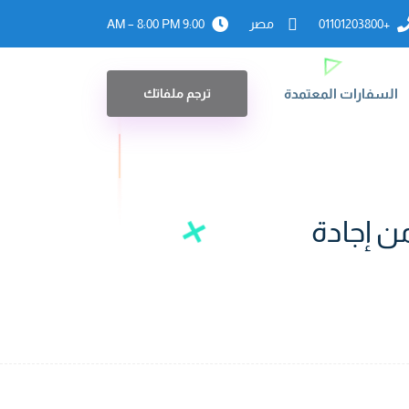
+01101203800
مصر
9:00 AM – 8:00 PM
السفارات المعتمدة
ترجم ملفاتك
ن إجادة