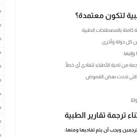
م
طبية لتكون معتمدة؟
م
ة كاملة بالمصطلحات الطبية.
م
ين كل دولة وأخرى.
م
وإليها.
مة من ناحية الأطباء؛ لتفادي أي خطأ.
م
التي تحدث بعض الغموض.
م
م
ًا.
م
اء ترجمة تقارير الطبية
م
مين ويجب أن يتم تفاديها ومنها:
م