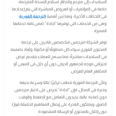
السلايدات إلى مترجم وانتظار استلام النسخة المترجمة،
خاصة في المؤتمرات أو العروض المباشرة التي يتم إعدادها
في اللحظات الأخيرة. وهنا تبرز أهمية
الترجمة الفورية
،
وهي من الخدمات التي توفرها “اجادة” ضمن باقة خدماتها
المميزة.
توفر الشركة مترجمين متخصصين قادرين على ترجمة
المحتوى الفوري سواء كان منطوقًا أو مكتوبًا، ويُعاد تضمينه
في السلايدات مباشرةً، مما يسمح للعملاء بتقديم عرض
احترافي موجه للجمهور الدولي دون أي خلل في المعنى أو
المظهر العام للعرض.
ولأن الترجمة الفورية تتطلب تركيزًا عاليًا وسرعة بديهة
وخبرة في المجال، فإن “اجادة” تحرص على اختيار مترجمين
ذوي كفاءة عالية، يجيدون التعامل مع الضغط والوقت
الضيق، ويملكون القدرة على إيصال المفاهيم الدقيقة فورًا،
دون إخلال بالمحتوى أو الرسالة المقصودة.