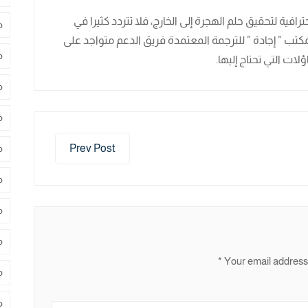
ية لتحقيق حلم الهجرة إلى الخارج، فلا تتردد كثيرا في
م
كتب ” إجادة ” للترجمة المعتمدة فريق الدعم متواجد على
م
ات التي تحتاج إليها.
م
م
Prev Post
م
م
م
م
*
Your email address 
م
م