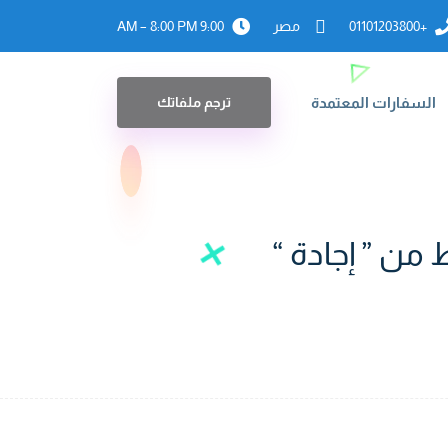
+01101203800
مصر
9:00 AM – 8:00 PM
السفارات المعتمدة
ترجم ملفاتك
 من ” إجادة “