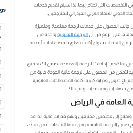
لتخصصات التي تحتاج إليها. لذا سيتم تقديم خدمات
gs
ماد الدولي للاتحاد العربي الفيدرالي للمترجمين.
إلى جانب الحصول على خدمات ترجمة معتمدة ومتميزة
أ
ة، فـ على الرغم من أن
الترجمة القانونية
واحدة من
ف
ثير من التحديات سواء أكانت تتعلق بالمصطلحات، أو دقة
أ
أ
ين تملكهم ” إجادة ” للترجمة المعتمدة يضمن لك تحقيق
أكيد تتمكن من الحصول على ترجمة عالية الجودة خالية من
أ
م باع طويل ودراية كبيرة بكافة المصطلحات القانونية
ية من شهادات ومستندات وغير ذلك.
أ
ة العامة في الرياض
أ
تحتاج إلى مختصين محترفين ولهم قدرات عالية، لذا قد
أ
ج ضمن الترجمة القانونية ومن بينها الشهادات من ميلاد،
ا
لكن على الرغم من ارتفاع أسعار هذا النوع من خدمات