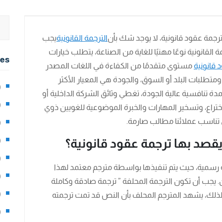
رجمة عقود قانونية، لا يوجد شك بأن
الترجمة القانونية
يجب
القانونية نوعًا مهنيًا للغاية من الصناعة، يتطلب خيارات
ies
 قانونية
مستوى متقدمًا من الكفاءة في اللغات المصدر
ومتطلبات البلد أو السوق، والجودة هي المعيار الأكثر
2)
دة تنافسية عالية الجودة، تغطي وثائق الشركة الداخلية أو
0)
الاختراع، وتسخير المهارات والخبرة الموضوعية للغويين ذوي
ي تناسب عملائنا مطالب صارمة.
1)
قصد بها ترجمة عقود قانونية؟
8)
3)
ية رسمية، حيث يتم تنفيذها بواسطة مترجم معتمد لهذا
5)
 يجب أن تكون الترجمة المحلفة ” ترجمة صادقة وكاملة
97)
. لذلك، يشهد المترجم المحلف بأن النص قد تمت ترجمته
8)