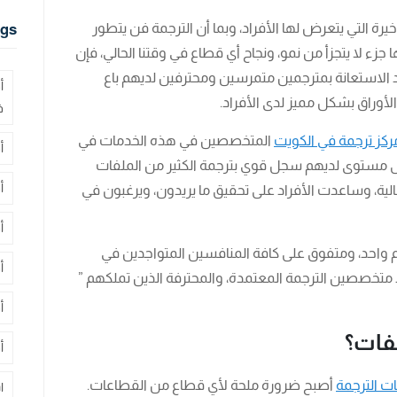
يرة التي يتعرض لها الأفراد، وبما أن الترجمة فن يتطور
gs
ء لا يتجزأ من نمو، ونجاح أي قطاع في وقتنا الحالي، فإن
د الاستعانة بمترجمين متمرسين ومحترفين لديهم باع
أ
أوراق بشكل مميز لدى الأفراد.
ف
كز ترجمة في الكويت
المتخصصين في هذه الخدمات في
أ
ى مستوى لديهم سجل قوي بترجمة الكثير من الملفات
أ
عالية، وساعدت الأفراد على تحقيق ما يريدون، ويرغبون في
أ
 واحد، ومتفوق على كافة المنافسين المتواجدين في
أ
 متخصصين الترجمة المعتمدة، والمحترفة الذين تملكهم ”
أ
فات؟
أ
ت الترجمة
أصبح ضرورة ملحة لأي قطاع من القطاعات.
ا