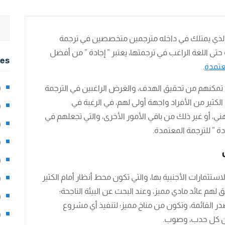
لذي يمتلك في داخله مترجمين متخصصين في ترجمة
حتى اللغة الراغب في ترجمتها، يعتبر ” إجادة ” من أفضل
ies
عتمدة
.
تي تمكنهم من تحقيق الهدف، والغرض الراغبين في الترجمة
2)
الكثير من الأفراد واجهة أولى لهم، في الرغبة في
0)
، أو غير ذلك من باقي الأمور الأخرى، والتي تجعلهم في
1)
ة ” للترجمة المعتمدة.
8)
3)
لاستثمارات الأجنبية بها، والتي تكون محط أنظار أمام الكثير
5)
 لهم عائد مادي مميز، وعند البحث عن البيئة الناجحة؛
97)
در القائمة، وتكون من مناخ مميز؛ لتنفيذ أي مشروع
8)
 من كل حدب، وصوب.