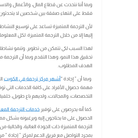
وبما أننا نتحدث عن قطاع المال، والأعمال والاست
فقط على انتهاء صفقة بين شخصين لا يتحدثون نفس
لأن الترجمة المتميزة تساعد على توسيع النشاط ا
إليها إلا من خلال الترجمة المتميزة. لكل المعلوم
لهذا السبب لكي تتمكن من تطوير. وتنمو نشاطك 
تحقيق هذا النمو، وهذا التقدم وبما أن الترجمة
الهدف المطلوب.
وبما أن ” إجادة “
أشهر مركز ترجمة في الكويت
ال
مهمة حصول الأفراد على كافة الخدمات التي توف
التخصصات، والمجالات، ولديهم باع طويل، خلفية 
كما أنه يحرصون على توفير
خدمات الترجمة المع
الحصول على ما يحتاجون إليه.ويرغبونه بشكل 
الترجمة المتميزة ذات الجودة العالية، والخالية م
بمجرد التواصل مع فريق الدعم لمركز ” إجادة ” من 