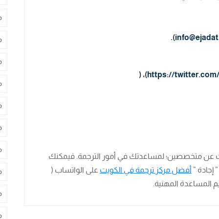
م
).
info@ejadat
م
م
)، (
https://twitter.com
م
م
م
م
ث عن متخصصين؛ لمساعدتك في أمور الترجمة. فيمكنك
 إجادة ”
أفضل مركز ترجمة في الكويت
على الواتساب (
م
م المساعدة المهنية.
م
م