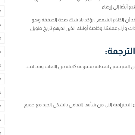
 أيضًا إلى إرضاء
م
نعتقد أن الكلام الشفهي يؤكد بلا شك صحة الصفقة وهو
م
آراء عملائنا، وخاصة أولئك الذين لديهم تاريخ طويل
م
لترجمة:
م
م
 من المترجمين لتغطية مجموعة كاملة من اللغات ومجالات،
م
م
 الاحترافية التي من شأنها التعامل بالشكل الجيد مع جميع
م
م
م