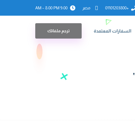
+01101203800
مصر
9:00 AM – 8:00 PM
السفارات المعتمدة
ترجم ملفاتك