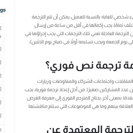
gs
يء شخصي للغاية؛ بالنسبة للعميل، يمكن أن تتم الترجمة
سبة لعميل مختلف تمامًا، يجب إكمالها في أقل من ساعة من إرسال
أ
 الترجمة العاجلة تعني تلك الترجمات التي يجب إجراؤها في
ف
 يوم الجمعة ويجب تسليمه أولاً في صباح يوم الاثنين)،
أ
مة ترجمة نص فوري؟
أ
أ
المقابلات واجتماعات الشركاء والمفاوضات وزيارات
ن عدد المشاركين صغيرًا. من أجل إعداد ترجمة فورية، يجب
أ
دمًا. بمعنى آخر، يحتاج المترجم الفوري إلى معرفة الغرض
أ
لعلاقة بينهم وما هي الموضوعات التي ستتم مناقشتها
أ
للترجمة المعتمدة عن
ا