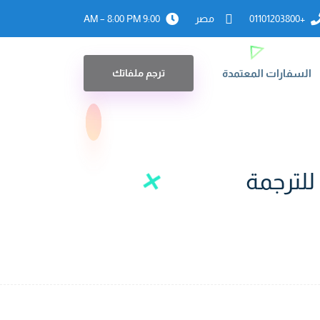
+01101203800
مصر
9:00 AM – 8:00 PM
السفارات المعتمدة
ترجم ملفاتك
للترجمة