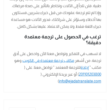
طبية. فلن تلجأ إلى الآلات وتخاطر بالتأثير على صحة مرضاك.
وإذا لم تتم ترجمة عقودك من قبل خبراء بشريين فستكون
بها أخطاء وستؤثر على شراكتك. فدور الآلات هو مساعدة
خبراء اللغة فقط ولا يمكن الاعتماد عليها بشكل كامل.
ترغب في الحصول على ترجمة معتمدة
دقيقة؟
لا تسهب في التفكير وتواصل معنا الآن واحصل على أدق
ترجمة. من أشهر
مكاتب ترجمة معتمدة في الكويت
وهو
مكتب ”
إجادة
للترجمة المعتمد ” تواصل معنا. على (
201101203800
) أو عبر بريدنا الإلكتروني (
)
info@ejadatranslate.com