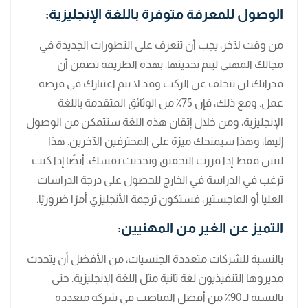
الوصول للمعرفة متوفرة باللغة الإنجليزية:
من وقت لآخر، يجب أن تتعرف على التطورات الجديدة في
مجالك المهني ليتم تحديثها. بهذه الطريقة تضمن أن
قدراتك لن تتخلف عن الركب وقد لا يتم اعتبارك في فرصة
عمل. ومع ذلك، فإن 75٪ من الوثائق المتقدمة باللغة
الإنجليزية، ومن خلال إتقان هذه اللغة ستتمكن من الوصول
إليها، وهذا سيمنحك ميزة على المحترفين الآخرين. هذا
ليس فقط إذا قررت التحقيق وتحديث نفسك. أيضًا إذا كنت
ترغب في الدراسة في الخارج للحصول على درجة الدراسات
العليا أو الماجستير، فستكون ترجمة الأنجليزي أمرًا ضروريًا.
التميز عن الغير من المهنيين:
بالنسبة للشركات متعددة الجنسيات، من الأفضل أن يتحدث
مديروها التنفيذيون لغة ثانية مثل اللغة الإنجليزية. حتى
بالنسبة لـ 90٪ من أفضل المناصب في شركة متعددة