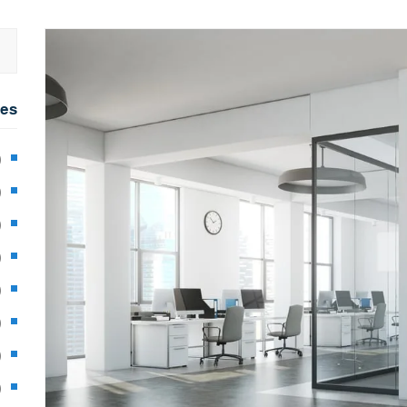
ies
2)
0)
1)
8)
3)
5)
97)
8)