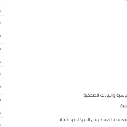
م
م
م
م
م
م
م
سية والبيانات الصحفية
م
مية
م
معتمدة للعملاء من الشركات والأفراد.
م