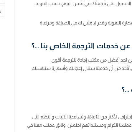
نك الحصول على ترجمتك في نفس اليوم، حسب الموعد
م
ارة اللغوية وقدر لا مثيل له في الصياغة ومراعاة
عن خدمات الترجمة الخاص بنا …؟
لن تجد أفضل من مكتب إجادة للترجمة أقوى
. تأكد من أن خدمتنا ستنال إعجابك وأسعارنا ستناسبك
 …؟
نحن نعمل على تقديم كافة أنواع الترجمة بشكل احترافي لأكثر من 12عامًا، وتساعدنا الآليات والنظم التي
ملائنا الكرام ومستنداتهم اطمئن: وثائق عملك معنا في