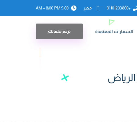
+01101203800
مصر
9:00 AM – 8:00 PM
السفارات المعتمدة
ترجم ملفاتك
الرياض