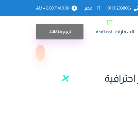
+01101203800
مصر
9:00 AM – 8:00 PM
السفارات المعتمدة
ترجم ملفاتك
احترافية