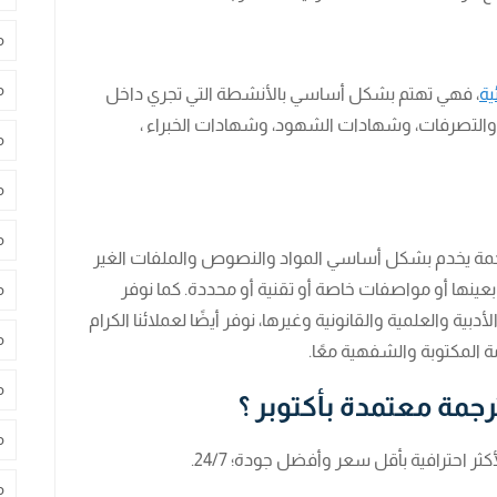
م
م
ية
، فهي تهتم بشكل أساسي بالأنشطة التي تجري داخل
 والتصرفات، وشهادات الشهود، وشهادات الخبراء ،
م
م
م
جمة يخدم بشكل أساسي المواد والنصوص والملفات الغير
نها أو مواصفات خاصة أو تقنية أو محددة. كما نوفر
م
ية والعلمية والقانونية وغيرها، نوفر أيضًا لعملائنا الكرام
م
 المكتوبة والشفهية معًا.
م
مة معتمدة بأكتوبر ؟
م
احترافية بأقل سعر وأفضل جودة؛ 24/7.
م