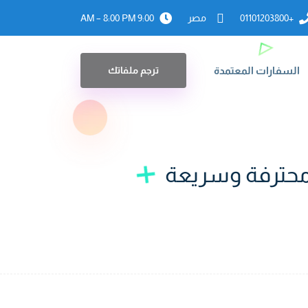
+01101203800
مصر
9:00 AM – 8:00 PM
السفارات المعتمدة
ترجم ملفاتك
محترفة وسريعة