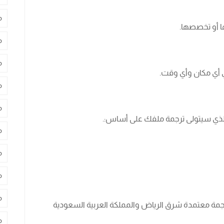
م
ها أو تخصصها.
م
م
 أي مكان وأي وقت.
م
م
م الذي سيتولى ترجمة ملفك على أساس:.
م
م
م
م
جمة معتمدة شرق الرياض والمملكة العربية السعودية
م