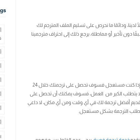
gs
ًا لدينا، ودائمًا ما نحرص على تسليم الملف المترجم لك
أ
ًا دون تأخير أو مماطلة، يرجع ذلك إلى احتراف مترجمينا
ف
أ
أ
أ
يسعدنا أن نوفر لك خدمة ترجمة تلبي احتياجاتك، إذا كنت مستعجل فسوف تحصل على ترجمتك خلال 24
و لا يتطلب الكير من العمل، فسوف يمكنك أن تحصل على
أ
تقديم أفضل ترجمة لك في أي وقت ومن أي مكان، لا داعي
أ
في طلب الترجمة بشكل مستعجل.
أ
ا
يقدم
خدمة ترجمة فورية
، يرجى عدم الخلط بين مفهوم