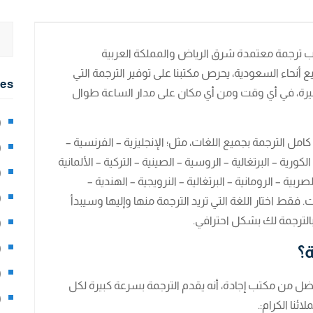
ب ترجمة معتمدة شرق الرياض والمملكة العربية
نحاء السعودية، يحرص مكتبنا على توفير الترجمة التي
ies
كبيرة، في أي وقت ومن أي مكان على مدار الساعة طوال
2)
امل الترجمة بجميع اللغات، مثل؛ الإنجليزية – الفرنسية –
0)
– الكورية – البرتغالية – الروسية – الصينية – التركية – الألمانية
1)
ربية – الرومانية – البرتغالية – النرويجية – الهندية –
8)
ت. فقط اختار اللغة التي تريد الترجمة منها وإليها وسيبدأ
ترجمة لك بشكل احترافي.
3)
؟
5)
97)
 من مكتب إجادة، أنه يقدم الترجمة بسرعة كبيرة لكل
8)
ئنا الكرام:.