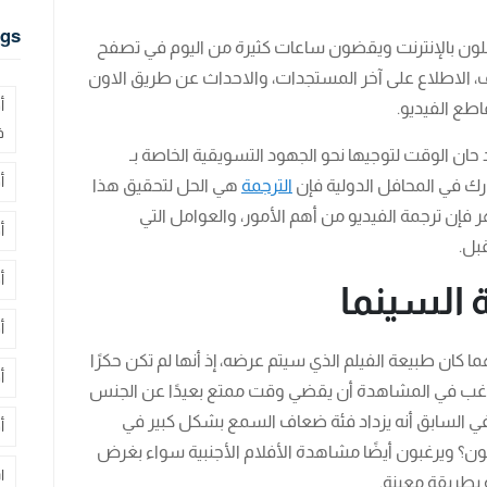
gs
صلون بالإنترنت ويقضون ساعات كثيرة من اليوم في تصفح
ف، الاطلاع على آخر المستجدات، والاحداث عن طريق الاون
أ
طع الفيديو.
ف
 حان الوقت لتوجيها نحو الجهود التسويقية الخاصة بـ
أ
رك في المحافل الدولية فإن
الترجمة
هي الحل لتحقيق هذا
فإن ترجمة الفيديو من أهم الأمور، والعوامل التي
أ
بل.
أ
 السينما
أ
كان طبيعة الفيلم الذي سيتم عرضه، إذ أنها لم تكن حكرًا
أ
اغب في المشاهدة أن يقضي وقت ممتع بعيدًا عن الجنس
 في السابق أنه يزداد فئة ضعاف السمع بشكل كبير في
أ
ضلون؟ ويرغبون أيضًا مشاهدة الأفلام الأجنبية سواء بغرض
ا
ة بطريقة معينة.