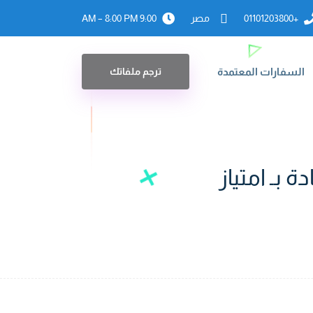
+01101203800
مصر
9:00 AM – 8:00 PM
السفارات المعتمدة
ترجم ملفاتك
 بـ امتياز