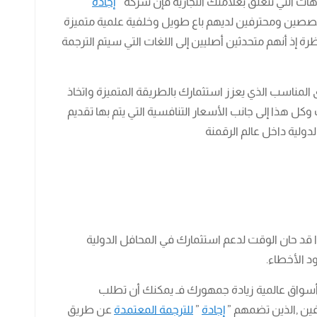
ات التي تتعلق بعلامتك التجارية فإن شركة ”
إجادة
”
صين ومحترفين لديهم باع طويل وخلفية علمية متميزة
 إذ أنهم متحدثين أصليين إلى اللغات التي سيتم الترجمة
المناسب الذي يعزز استثمارك بالطريقة المتميزة واتخاذ
ل هذا إلى جانب الأسعار التنافسية التي يتم بها تقديم
دولية داخل عالم الرقمنة
إذًا قد حان الوقت لدعم استثمارك في المحافل الدولية
د الأخطاء.
أسواق عالمية زيادة جمهورك فـ يمكنك أن تطلب
ين ,الذين تضمهم ”
إجادة
”
للترجمة المعتمدة
عن طريق