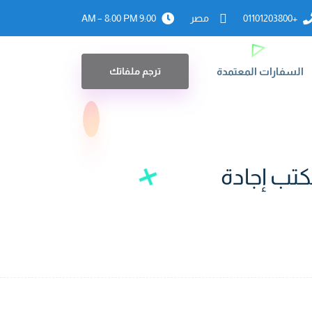
+01101203800
مصر
9:00 AM – 8:00 PM
السفارات المعتمدة
ترجم ملفاتك
كتب إجادة