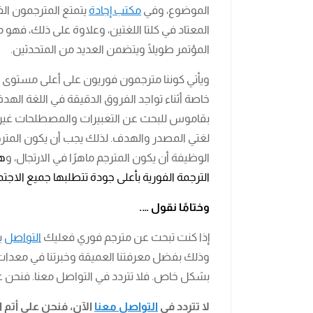
الموضوع، وفي
مكتب إجادة
يتمتع المترجمون الف
المعتاد ​​في كلتا اللغتين، وعلاوة على ذلك، فهو مس
المؤتمر طويلًا ويتضمن العديد من المتحدثين.
ويأتي كوننا مترجمون فوريون على أعلى مستوى لم
خاصة أثناء تواجد الفروق الدقيقة في اللغة الهد
بقاموس للبحث عن التعبيرات والمصطلحات غير ا
لغتي المصدر والهدف. لذلك يجب أن يكون المترجم 
الوظيفة أن يكون المترجم ماهرًا في الارتجال، و
هذ
الترجمة الفورية بأعلى جودة تتطلبها جميع الاجت
وختامًا نقول ….
إذا كنت تبحث عن مترجم فوري فعليك
التواصل
ب
وذلك بفضل معرفتنا العميقة وخبرتنا في معدات ا
بشكل خاص. فلا تتردد في التواصل معنا. فنحن ع
لا تتردد في
التواصل معنا
الآن، فنحن على أتم