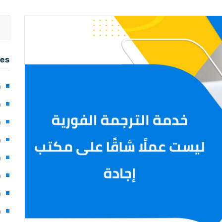
ies
2)
0)
1)
8)
3)
5)
97)
8)