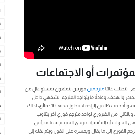
ا
ت
ت
ت
ت
مؤتمرات أو الاجتماعات
ت
 تتطلب غالبًا
مترجمين
فوريين يتمتعون بمستوٍ عالٍ من
ت
المصدر والهدف، وعادةً ما يتواجد المترجم الشفهي داخل
ت
حجرة عازلة للصوت، ويترجم ما بين 20 إلى 30 دقيقة، ويأخذ قسطًا من الراحة لا تتجاوز مدتها 10 دقائق، لذلك
بالتالي، من الضروري تواجد مترجم فوري آخر يتناوب
ت
، وفي الندوات أو المؤتمرات يرتدي المترجم سماعة رأس
جم الفوري إلى ما يقال ويفسره على الفور، ويتم نقله إلى
س