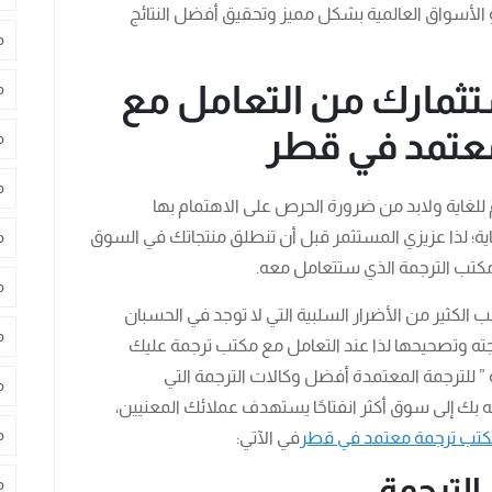
و الأسواق العالمية بشكل مميز وتحقيق أفضل النتائج
م
ستثمارك من التعامل مع
م
عتمد في قطر
م
م
 للغاية ولابد من ضرورة الحرص على الاهتمام بها
؛ لذا عزيزي المستثمر قبل أن تنطلق منتجاتك في السوق
م
ة مكتب الترجمة الذي ستتعامل معه.
م
الكثير من الأضرار السلبية التي لا توجد في الحسبان
م
جته وتصحيحها لذا عند التعامل مع مكتب ترجمة عليك
” للترجمة المعتمدة أفضل وكالات الترجمة التي
م
ك إلى سوق أكثر انفتاحًا يستهدف عملائك المعنيين،
م
تب ترجمة معتمد في قطر
في الآتي:
الترجمة
م