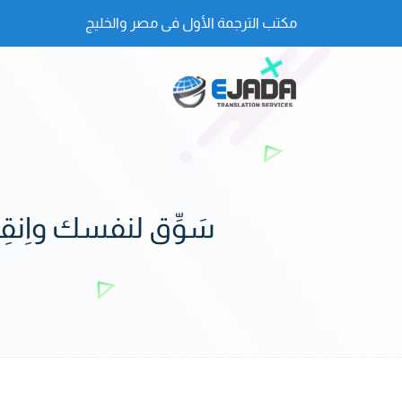
مكتب الترجمة الأول فى مصر والخليج
سَوِّق لنفسك واِن