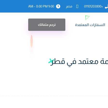
+01101203800
مصر
9:00 AM – 8:00 PM
السفارات المعتمدة
ترجم ملفاتك
جمة معتمد في قطر