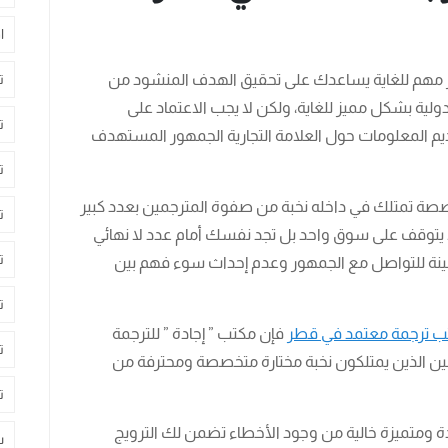
ا
مر مهم للغاية يساعدك على تحقيق الهدف المنشود من
ت
دولية بشكل مميز للغاية، ولكن لا يجب الاعتماد على
ت
 المعلومات حول العلامة التجارية الجمهور المستهدف
ت
صصة تمتلك في داخله نخبة من صفوة المترجمين بعدد كبير
ت
ولا يتوقف على سوق واحد بل تجد نفسك أمام عدد لا نهائي
ت
ينة للتواصل مع الجمهور وعدم إحداث سوء فهم بين
ت
 ترجمة معتمد في قطر
فإن مكتب ” إجادة ” للترجمة
ت
ين الذين يمتلكون نخبة مختارة متخصصة ومحترفة من
ت
 ومتميزة خالية من وجود الأخطاء تضمن لك الترويج
س