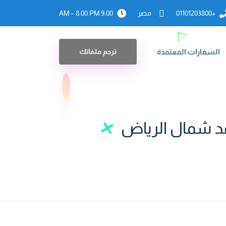
+01101203800
مصر
9:00 AM – 8:00 PM
السفارات المعتمدة
ترجم ملفاتك
مد شمال الرياض