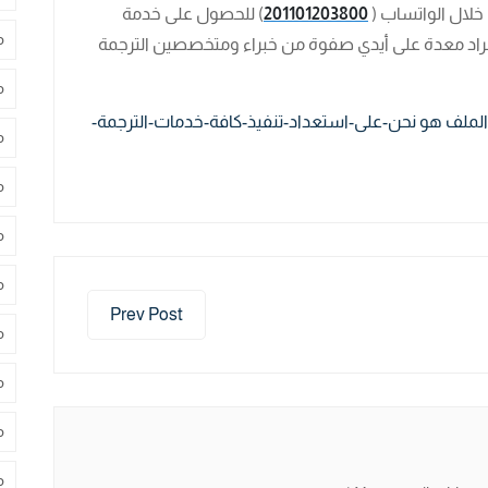
لال الواتساب (
201101203800
) للحصول على خدمة
م
فراد معدة على أيدي صفوة من خبراء ومتخصصين الترجمة
م
م
م
م
م
Prev Post
م
م
م
م