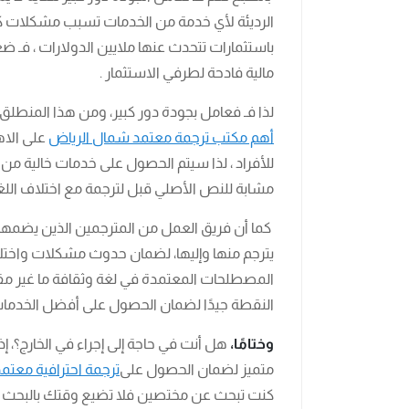
الرديئة لأي خدمة من الخدمات تسبب مشكلات كبير
باستثمارات تتحدث عنها ملايين الدولارات ، فـ
مالية فادحة لطرفي الاستثمار .
لذا فـ فعامل بجودة دور كبير، ومن هذا المنطلق 
أهم مكتب ترجمة معتمد شمال الرياض
على الاه
للأفراد ، لذا سيتم الحصول على خدمات خالية من وج
مشابة للنص الأصلي قبل لترجمة مع اختلاف اللغ
كما أن فريق العمل من المترجمين الذين يضمهم مك
يترجم منها وإليها، لضمان حدوث مشكلات واخ
المصطلحات المعتمدة في لغة وثقافة ما غير مقبو
النقطة جيدًا لضمان الحصول على أفضل الخدمات 
وختامًا،
هل أنت في حاجة إلى إجراء في الخارج؟، إ
متميز لضمان الحصول على
ترجمة احترافية معتم
كنت تبحث عن مختصين فلا تضيع وقتك بالبحث هن