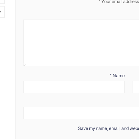
*
Your email address 
م
*
Name
Save my name, email, and websit