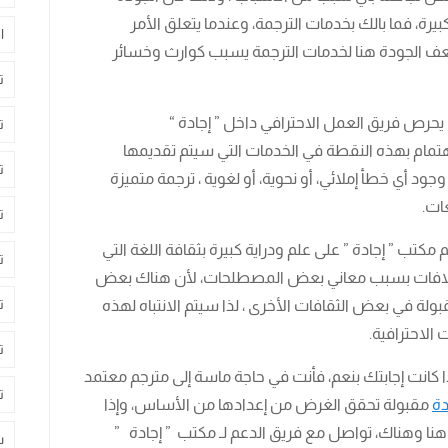
ة، فما بالك بخدمات الترجمة، وعندما يتعلق الأمر
ا
 ضعف الجودة هنا لخدمات الترجمة يسبب كوارث وخسائر
ت
يحرص فريق العمل الاحترافي داخل ” إجادة “
ت
تمام بهذه النقطة في الخدمات التي سيتم تقديمها
ت
ود أي خطأ إملائي، أو نحوية، أو لغوية ، ترجمة متميزة
ات.
ت
تب ” إجادة ” على علم ودراية كبيرة بثقافة اللغة التي
ت
تلافات بسبب معاني بعض المصطلحات، لأن هناك بعض
ت
لة في بعض الثقافات الأخرى ، لذا سيتم الانتباه لهذه
الاحترافية.
ت
ذا كانت إجابتك بنعم، فأنت في حاجة ماسة إلى مترجم معتمد
ت
دة
مقبولة تحقق الغرض من إعدادها من الأساس، وإذا
ا وهناك، تواصل مع فريق الدعم لـ مكتب ” إجادة ”
س