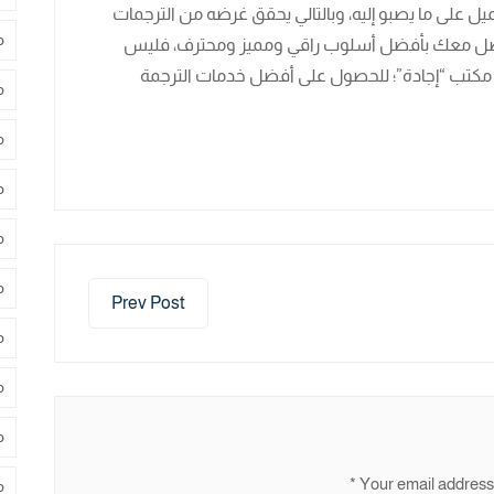
ل على ما يصبو إليه، وبالتالي يحقق غرضه من الترجمات
م
 يتواصل معك بأفضل أسلوب راقي ومميز ومحترف، فليس
مكتب “إجادة”؛ للحصول على أفضل خدمات الترجمة
م
م
م
م
م
Prev Post
م
م
م
*
Your email address 
م