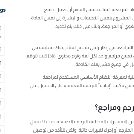
اد المرجعية المتاحة، فمن المهم أن يعمل جميع
gs
ي المشروع بنفس التعليمات والإشارة إلى نفس المادة
وي أو المراجعة، وبناء على ذلك يتم تحديد
أ
ف
مال المراجعة في إطار زمني يسمح لمشروعك تسليمه في
أ
تعيين مراجع واحد لكل لغة ونوع محتوى، فإذا كنت تتوقع
أ
لعمل في جميع مشاريعك القادمة.
لفنية لمعرفة النظام الأساسي المستخدم لمراجعة
أ
مي مكتب “إجادة” للترجمة المعتمدة على الحصول على
أ
أ
رجم ومراجع؟
أ
ن التفسيرات المختلفة للترجمة الصحيحة، حيث لا يتمثل
مترجم أو إجراء تغييرات ذاتية، ولكن للتأكد من توصيل
ا