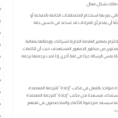
دماتك بشكل فعال.
ا
 التي يتم بها استخدام المصطلحات الخاصة بالصناعة أو
ت
يضًا أن يقدم أي اقتراحات قد تساعد في تحسين دقة
ت
زام بمعايير العلامة التجارية لشركتك، وإيصالها بفعالية
ت
المحتوى من منظور الجمهور المستهدف، حيث أن الكلمات
مًا نفس الرسالة جيدًا في لغة أخرى، إذا تمت ترجمتها ترجمة
ت
ت
ت
ة متواجد بالفعل في مكتب “إجادة” للترجمة المعتمدة،
ت
وع مستندك، فيسعدنا نحن مكتب “إجادة” للترجمة المعتمدة
كما سيسعد مترجمونا الأكفاء والمتخصصون في لغتهم
ت
ت.
س