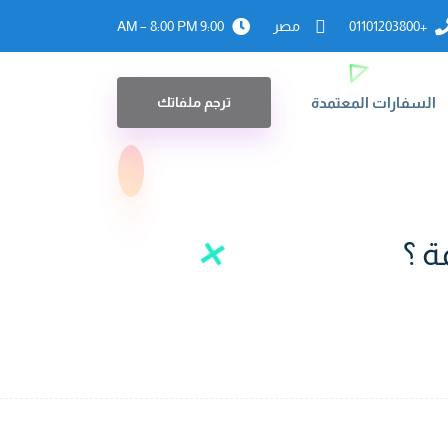
+01101203800
مصر
9:00 AM – 8:00 PM
السفارات المعتمدة
ترجم ملفاتك
ة ؟