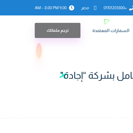
+01101203800
مصر
9:00 AM – 8:00 PM
السفارات المعتمدة
ترجم ملفاتك
ل بشركة “إجادة”