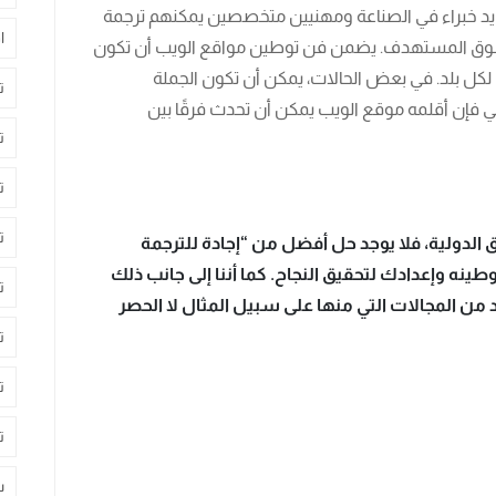
 يد خبراء في الصناعة ومهنيين متخصصين يمكنهم ترجمة
ا
لسوق المستهدف. يضمن فن توطين مواقع الويب أن تكون
كل بلد. في بعض الحالات، يمكن أن تكون الجملة
ت
لي فإن أقلمه موقع الويب يمكن أن تحدث فرقًا بين
ت
ت
ت
الدولية، فلا يوجد حل أفضل من “إجادة للترجمة
طينه وإعدادك لتحقيق النجاح. كما أننا إلى جانب ذلك
ت
من المجالات التي منها على سبيل المثال لا الحصر
ت
ت
ت
س