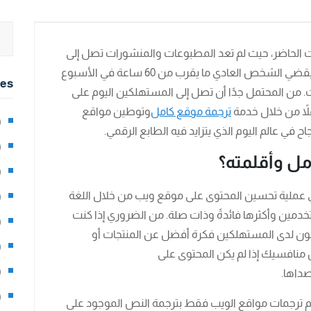
 الحاضر، حيث لم تعد المطبوعات والمنشورات تصل إلى
نفس الجمهور الذي اعتادت الوصول إليه. اليوم، يقضي الشخص العادي ما يقرب من 60 ساعة في الأسبوع
ies
ت. من المحتمل جدًا أن تصل إلى المستهلكين اليوم على
لاً من خلال خدمة
ترجمة موقع كامل
وتوطين مواقع
2)
جاح في عالم اليوم الذي يتزايد فيه الطابع الرقمي.
0)
مل وأقلمته؟
1)
 عملية تحسين المحتوى على موقع ويب من خلال اللغة
8)
خدمين وأكثرها فائدةً وذات صلة. من الضروري إذا كنت
3)
 يكون لدى المستهلكين فكرة أفضل عن المنتجات أو
5)
ن منافسيك إذا لم يكن المحتوى على
97)
صداها.
8)
وم ترجمات مواقع الويب فقط بترجمة النص الموجود على