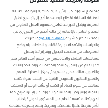
العولمة والترجمة العلمية للنصوص
منذ بضع سنوات حتى الآن، غيرت ظاهرة العولمة الطبيعة
المغلقة السابقة لقطاع البحث، مما أدى إلى توسيع نطاق
المعرفة وتبادل الخبرات. تغلغل مفهوم العمل التعاوني في
القطاع العلمي. بالإضافة إلى ذلك، أصبح من الضروري في
الوقت الحاضر مشاركة
المقالات العلمية
والخبرات
والدراسات والأهداف والإخفاقات والنجاحات. يتم وضع
المعلومات في منتصف الجدول ويتم إثرائها بفضل
مساهمات العلماء والأكاديميين من جميع أنحاء العالم. ففي
هذا العالم من العمل متعدد التخصصات والمتعدد اللغات
والتعاون، هناك عامل حاسم يحتل مركز الصدارة: الفهم
والتعبير المثاليين للنصوص الناتجة عن البحث. سواء كانت
مقالات عن علوم الحياة أو الكتب أو بيئات الويب أو المجلات
العلمية والعروض التقديمية والندوات عبر الإنترنت، إلخ. فما
الذي يتطلبه “فهم” العلم على المستوى الدولي؟ يتطلب
الأمر مترجمًا علميًا متخصصًا، ومترجمًا يتمتع بمعرفة متقدمة