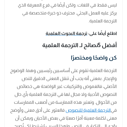
ليس فقط في اللغات. ولكن أيضًا في فرع المعرفة الذي
يركز عليه العمل البحثي. محترف ذو خبرة متخصصة في
الترجمة العلمية.
اطلع أيضًا على:
ترجمة البحوث العلمية
أفضل
5نصائح لـ الترجمة العلمية
كن واضحًا ومختصرًا
الترجمة العلمية تقوم على أساسيين رئيسيين وهما: الوضوح
والإيجاز. بمعنى أنه يجب أن تنقل المعنى الدقيق للنص
الأصلي، فالغموض والتركيبات غير الواضحة هي خصائص
النصوص الأدبية ولا مجال لها في الترجمة العلمية بأي حال
من الأحوال. وتعتبر هذه الممارسة من أصعب الممارسات
في
الترجمة العلمية للنصوص
فالعثور على أدق معنى وأوضح
معنى لكلمة معينة أمرًا صعبًا في بعض الأحيان ويمكن أن
يؤدي إلى التكرار في النص. ولهذا السبب يُشترط لكي تُصبح